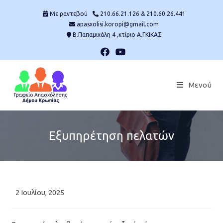
Skip
Mε ραντεβού
210.66.21.126 & 210.60.26.441
to
apasxolisi.koropi@gmail.com
content
Β.Παπαμιχάλη 4 ,κτίριο Α.ΓΚΙΚΑΣ
Μενού
Εξυπηρέτηση πελατών
Post
2 Ιουλίου, 2025
published: