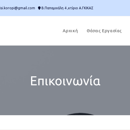
isi.koropi@gmail.com
Β.Παπαμιχάλη 4 ,κτίριο Α.ΓΚΙΚΑΣ
Αρχική
Θέσεις Εργασίας
Επικοινωνία