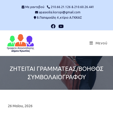
Skip
Mε ραντεβού
210.66.21.126 & 210.60.26.441
to
apasxolisi.koropi@gmail.com
content
Β.Παπαμιχάλη 4 ,κτίριο Α.ΓΚΙΚΑΣ
Μενού
ΖΗΤΕΙΤΑΙ ΓΡΑΜΜΑΤΕΑΣ/ΒΟΗΘΟΣ
ΣΥΜΒΟΛΑΙΟΓΡΑΦΟΥ
Post
26 Μαΐου, 2026
published: