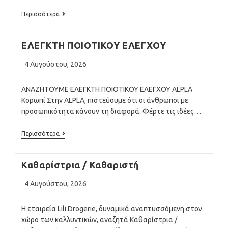
ΑΝΑΖΗΤΟΥΜΕ
Περισσότερα
ΣΥΣΚΕΥΑΣΤΕΣ/
ΣΥΣΚΕΥΑΣΤΡΙΕΣ
ΣΤΗ
EΛΕΓΚΤΗ ΠΟΙΟΤΙΚΟΥ ΕΛΕΓΧΟΥ
ΠΑΡΑΓΩΓΗ
Post
4 Αυγούστου, 2026
published:
ΑΝΑΖΗΤΟΥΜΕ EΛΕΓΚΤΗ ΠΟΙΟΤΙΚΟΥ ΕΛΕΓΧΟΥ ALPLA
Κορωπί Στην ALPLA, πιστεύουμε ότι οι άνθρωποι με
προσωπικότητα κάνουν τη διαφορά. Φέρτε τις ιδέες…
EΛΕΓΚΤΗ
Περισσότερα
ΠΟΙΟΤΙΚΟΥ
ΕΛΕΓΧΟΥ
Καθαρίστρια / Καθαριστή
Post
4 Αυγούστου, 2026
published:
Η εταιρεία Lili Drogerie, δυναμικά αναπτυσσόμενη στον
χώρο των καλλυντικών, αναζητά Καθαρίστρια /