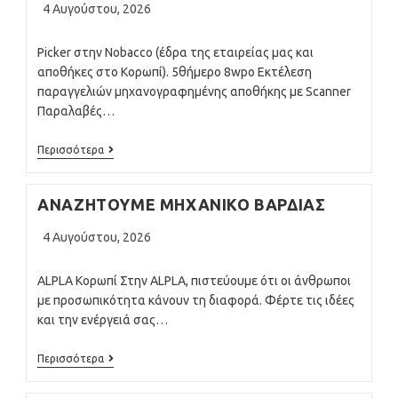
Post
4 Αυγούστου, 2026
published:
Picker στην Nobacco (έδρα της εταιρείας μας και
αποθήκες στο Κορωπί). 5θήμερο 8wpo Εκτέλεση
παραγγελιών μηχανογραφημένης αποθήκης με Scanner
Παραλαβές…
Picker
Περισσότερα
Στην
Nobacco
(έδρα
ΑΝΑΖΗΤΟΥΜΕ ΜΗΧΑΝΙΚΟ ΒΑΡΔΙΑΣ
Της
Εταιρείας
Post
Μας
4 Αυγούστου, 2026
Και
published:
Αποθήκες
Στο
ALPLA Κορωπί Στην ALPLA, πιστεύουμε ότι οι άνθρωποι
Κορωπί)
με προσωπικότητα κάνουν τη διαφορά. Φέρτε τις ιδέες
και την ενέργειά σας…
ΑΝΑΖΗΤΟΥΜΕ
Περισσότερα
ΜΗΧΑΝΙΚΟ
ΒΑΡΔΙΑΣ