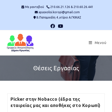
Skip
Mε ραντεβού
210.66.21.126 & 210.60.26.441
to
apasxolisi.koropi@gmail.com
content
Β.Παπαμιχάλη 4 ,κτίριο Α.ΓΚΙΚΑΣ
Μενού
Θέσεις Εργασίας
Picker στην Nobacco (έδρα της
εταιρείας μας και αποθήκες στο Κορωπί)