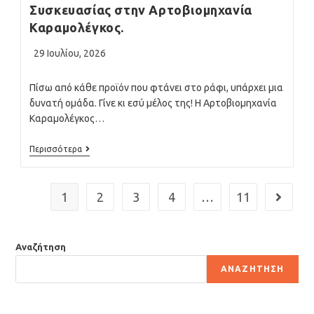
Συσκευασίας στην Αρτοβιομηχανία
Καραμολέγκος.
Post
29 Ιουλίου, 2026
published:
Πίσω από κάθε προϊόν που φτάνει στο ράφι, υπάρχει μια
δυνατή ομάδα. Γίνε κι εσύ μέλος της! Η Αρτοβιομηχανία
Καραμολέγκος…
Εργάτες/
Περισσότερα
Εργάτριες
Παραγωγής
&
Συσκευασίας
1
2
3
4
…
11
Go to th
Στην
Αρτοβιομηχανία
Καραμολέγκος.
Αναζήτηση
ΑΝΑΖΉΤΗΣΗ