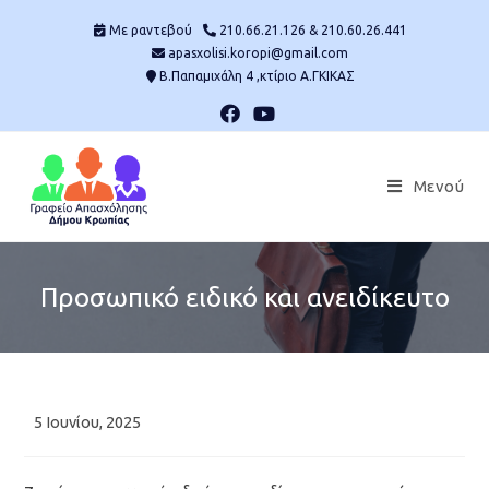
Skip
Mε ραντεβού
210.66.21.126 & 210.60.26.441
to
apasxolisi.koropi@gmail.com
content
Β.Παπαμιχάλη 4 ,κτίριο Α.ΓΚΙΚΑΣ
Μενού
Προσωπικό ειδικό και ανειδίκευτο
Post
5 Ιουνίου, 2025
published: