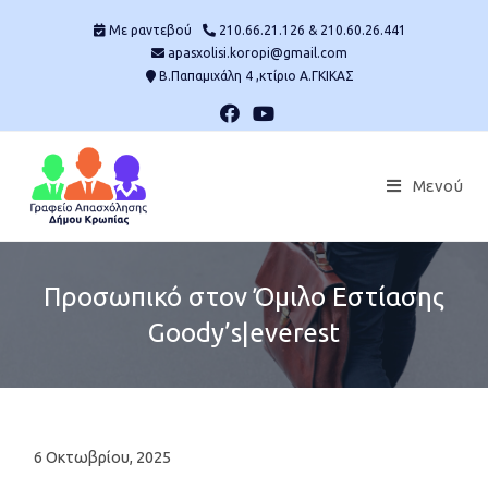
Skip
Mε ραντεβού
210.66.21.126 & 210.60.26.441
to
apasxolisi.koropi@gmail.com
content
Β.Παπαμιχάλη 4 ,κτίριο Α.ΓΚΙΚΑΣ
Μενού
Προσωπικό στον Όμιλο Εστίασης
Goody’s|everest
Post
6 Οκτωβρίου, 2025
published: