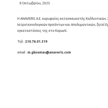
Post
8 Οκτωβρίου, 2025
published:
Η ANAVERIS A.E. κορυφαίος κατασκευαστής Καλλυντικών,
Ιατροτεχνολογικών προϊόντων και Απολυμαντικών, ζητεί Ε
εγκαταστάσεις της στο Κορωπί.
Τηλ :
210.76.01.319
email :
m.gkoumas@anaveris.com