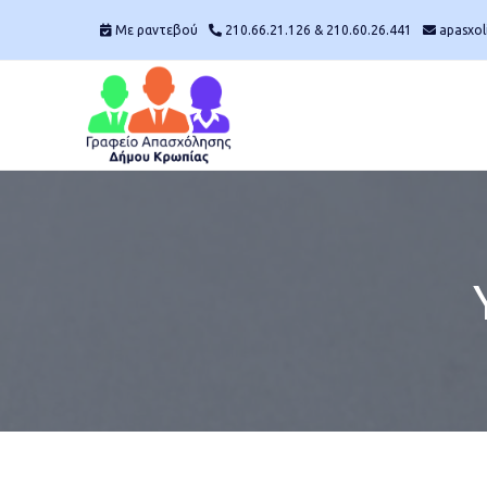
Skip
Mε ραντεβού
210.66.21.126 & 210.60.26.441
apasxol
to
content