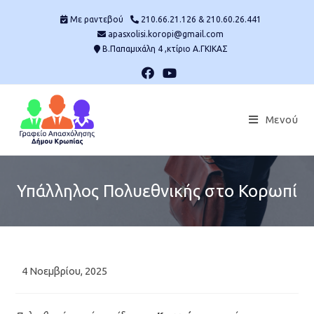
Skip
Mε ραντεβού
210.66.21.126 & 210.60.26.441
to
apasxolisi.koropi@gmail.com
content
Β.Παπαμιχάλη 4 ,κτίριο Α.ΓΚΙΚΑΣ
Μενού
Υπάλληλος Πολυεθνικής στο Κορωπί
Post
4 Νοεμβρίου, 2025
published: