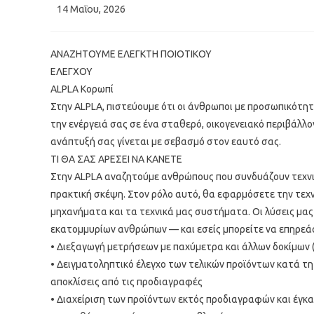
Post
14 Μαΐου, 2026
published:
ΑΝΑΖΗΤΟΥΜΕ EΛΕΓΚΤΗ ΠΟΙΟΤΙΚΟΥ
ΕΛΕΓΧΟΥ
ALPLA Κορωπί
Στην ALPLA, πιστεύουμε ότι οι άνθρωποι με προσωπικότητ
την ενέργειά σας σε ένα σταθερό, οικογενειακό περιβάλλο
ανάπτυξή σας γίνεται με σεβασμό στον εαυτό σας.
ΤΙ ΘΑ ΣΑΣ ΑΡEΣΕΙ ΝΑ ΚAΝΕΤΕ
Στην ALPLA αναζητούμε ανθρώπους που συνδυάζουν τεχνι
πρακτική σκέψη. Στον ρόλο αυτό, θα εφαρμόσετε την τε
μηχανήματα και τα τεχνικά μας συστήματα. Οι λύσεις μα
εκατομμυρίων ανθρώπων — και εσείς μπορείτε να επηρεάσ
• Διεξαγωγή μετρήσεων με παχύμετρα και άλλων δοκίμων (
• Δειγματοληπτικό έλεγχο των τελικών προϊόντων κατά τη 
αποκλίσεις από τις προδιαγραφές
• Διαχείριση των προϊόντων εκτός προδιαγραφών και έγκ