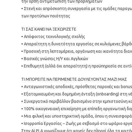
την ορθή αντιμετώπιση των προβλημάτων
• Στενή και απρόσκοπτη συνεργασία με τις ομάδες παραγ
των προτύπων ποιότητας
ΤΙ ΣΑΣ ΚΑΝΕΙ ΝΑ ΞΕΧΩΡΙΖΕΤΕ
• Απόφοιτος τεχνολογικής σχολής
• Απαραίτητη η δυνατότητα εργασίας σε κυλιόμενες βάρδ
• Προσοχή στη λεπτομέρεια, οργάνωση και ικανότητα δια
• Βασικές γνώσεις Η/Υ και Αγγλικών
• Επιθυμητή (αλλά όχι απαραίτητη) η προϋπηρεσία σε αντ
ΤΙ ΜΠΟΡΕΙΤΕ ΝΑ ΠΕΡΙΜΕΝΕΤΕ ΔΟΥΛΕΥΟΝΤΑΣ ΜΑΖΙ ΜΑΣ
• Ανταγωνιστικές αποδοχές, πρόσθετες παροχές και bonu
• Εξατομικευμένη και δομημένη ένταξη (onboarding) στη ν
• Συνεργατικό περιβάλλον βασισμένο στην εμπιστοσύνη κ
• 100% οικογενειακή επιχείρηση με επίπεδη οργανωτική δο
• Μια φιλική και υποστηρικτική ομάδα, όπου η συνεισφορά
• Ισορροπία Εργασίας – Ζωής με σεβασμό στο ωράριο εργ
Στην ALPLA γνωρίζουμε ότι κανείς δεν πληροί όλα τα κριτ