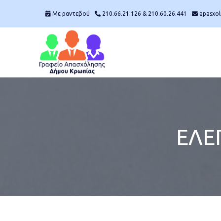
Skip
Mε ραντεβού
210.66.21.126 & 210.60.26.441
apasxol
to
content
EΛΕ