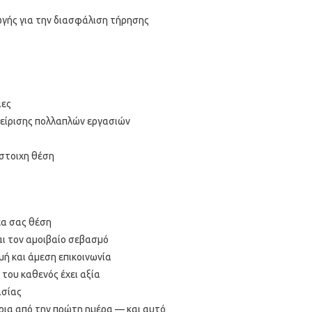
ωγής για την διασφάλιση τήρησης
ιες
χείρισης πολλαπλών εργασιών
ίστοιχη θέση
s
έα σας θέση
αι τον αμοιβαίο σεβασμό
μή και άμεση επικοινωνία
 του καθενός έχει αξία
ασίας
ήρια από την πρώτη ημέρα — και αυτό